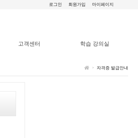
로그인
회원가입
마이페이지
고객센터
학습 강의실
공지사항
나의 강의실
자격증 발급안내
수강후기
자격증 신청
자료실
수강신청 현황
자주 묻는 질문(FAQ)
자격증신청 현황
1:1 상담
내 정보수정